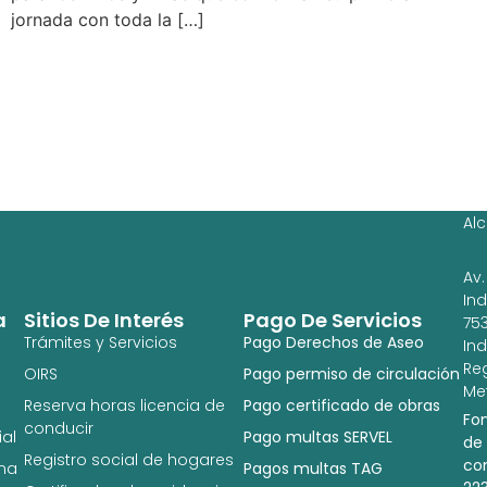
jornada con toda la […]
Ag
Ig
Al
Av.
In
a
Sitios De Interés
Pago De Servicios
753
Trámites y Servicios
Pago Derechos de Aseo
In
Re
OIRS
Pago permiso de circulación
Met
Reserva horas licencia de
Pago certificado de obras
Fo
conducir
al
Pago multas SERVEL
de
Registro social de hogares
co
na
Pagos multas TAG