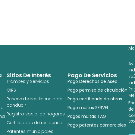
Ag
Ig
Al
Av.
In
a
Sitios De Interés
Pago De Servicios
753
Trámites y Servicios
Pago Derechos de Aseo
In
Re
OIRS
Pago permiso de circulación
Met
Reserva horas licencia de
Pago certificado de obras
Fo
conducir
al
Pago multas SERVEL
de
Registro social de hogares
co
na
Pagos multas TAG
22
Certificados de residencia
Pago patentes comerciales
Patentes municipales