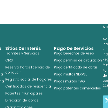
Ag
Ig
Al
Av.
In
a
Sitios De Interés
Pago De Servicios
753
Trámites y Servicios
Pago Derechos de Aseo
In
Re
OIRS
Pago permiso de circulación
Met
Reserva horas licencia de
Pago certificado de obras
Fo
conducir
al
Pago multas SERVEL
de
Registro social de hogares
co
na
Pagos multas TAG
22
Certificados de residencia
Pago patentes comerciales
Patentes municipales
Dirección de obras
Organizaciones