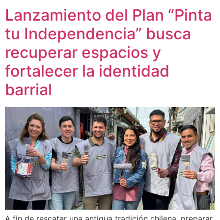
Lanzamiento del Plan “Pinta
tu Independencia” busca
recuperar espacios y
fortalecer la identidad
barrial
A fin de rescatar una antigua tradición chilena, preparar