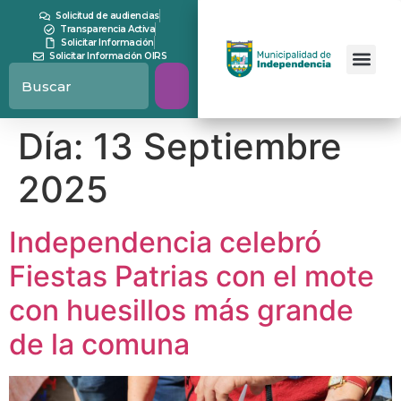
contenido
Solicitud de audiencias
Transparencia Activa
Solicitar Información
Solicitar Información OIRS
Día:
13 Septiembre
2025
Independencia celebró
Fiestas Patrias con el mote
con huesillos más grande
de la comuna