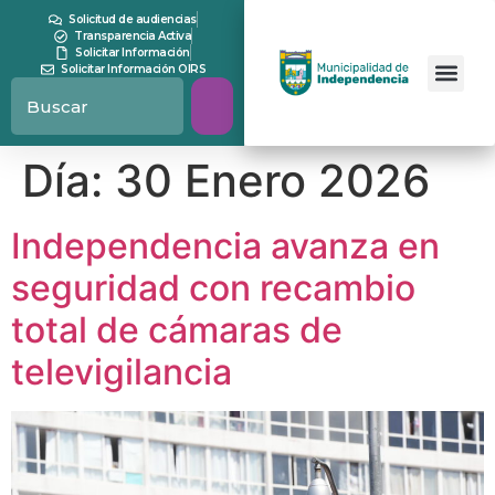
contenido
Solicitud de audiencias
Transparencia Activa
Solicitar Información
Solicitar Información OIRS
Día:
30 Enero 2026
Independencia avanza en
seguridad con recambio
total de cámaras de
televigilancia