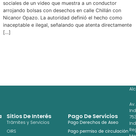
sociales de un video que muestra a un conductor
arrojando bolsas con desechos en calle Chillán con
Nicanor Opazo. La autoridad definió el hecho como
inaceptable e ilegal, señalando que atenta directamente
[…]
Ag
Ig
Al
Av.
In
a
Sitios De Interés
Pago De Servicios
753
Trámites y Servicios
Pago Derechos de Aseo
In
Re
OIRS
Pago permiso de circulación
Met