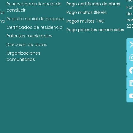
Reserva horas licencia de
Pago certificado de obras
Fo
conducir
al
Pago multas SERVEL
de
Registro social de hogares
co
na
Pagos multas TAG
22
Certificados de residencia
Pago patentes comerciales
Patentes municipales
Dirección de obras
Organizaciones
comunitarias