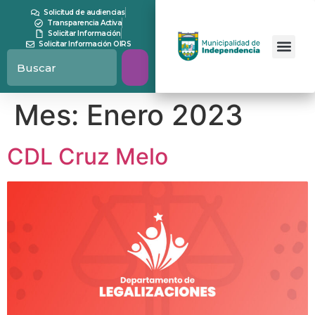
contenido
Solicitud de audiencias
Transparencia Activa
Solicitar Información
Solicitar Información OIRS
Mes:
Enero 2023
CDL Cruz Melo