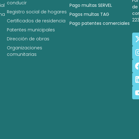
Fo
conducir
al
Pago multas SERVEL
de
Registro social de hogares
co
na
Pagos multas TAG
22
Certificados de residencia
Pago patentes comerciales
Patentes municipales
Dirección de obras
Organizaciones
comunitarias