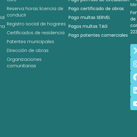
Met
Reserva horas licencia de
Pago certificado de obras
Fo
conducir
al
Pago multas SERVEL
de
Registro social de hogares
co
na
Pagos multas TAG
22
Certificados de residencia
Pago patentes comerciales
Patentes municipales
Dirección de obras
Organizaciones
comunitarias