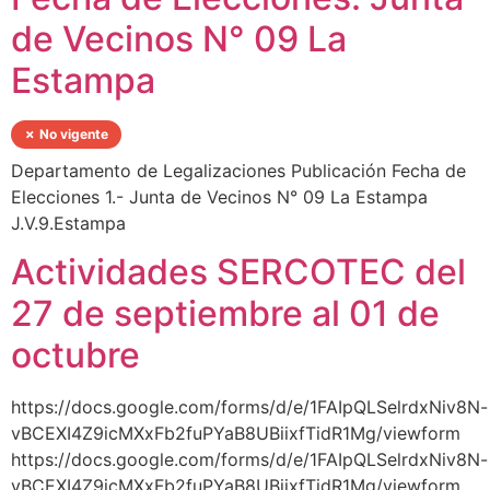
de Vecinos N° 09 La
Estampa
✗ No vigente
Departamento de Legalizaciones Publicación Fecha de
Elecciones 1.- Junta de Vecinos N° 09 La Estampa
J.V.9.Estampa
Actividades SERCOTEC del
27 de septiembre al 01 de
octubre
https://docs.google.com/forms/d/e/1FAIpQLSelrdxNiv8N-
vBCEXI4Z9icMXxFb2fuPYaB8UBiixfTidR1Mg/viewform
https://docs.google.com/forms/d/e/1FAIpQLSelrdxNiv8N-
vBCEXI4Z9icMXxFb2fuPYaB8UBiixfTidR1Mg/viewform