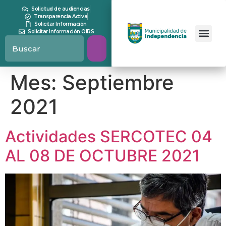
contenido
Solicitud de audiencias
Transparencia Activa
Solicitar Información
Solicitar Información OIRS
Mes:
Septiembre
2021
Actividades SERCOTEC 04
AL 08 DE OCTUBRE 2021