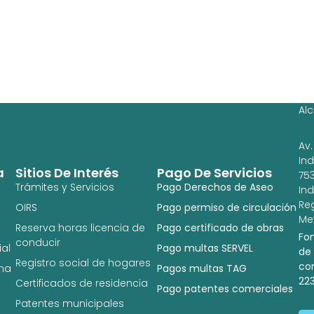
Ag
Ig
Al
Av.
In
a
Sitios De Interés
Pago De Servicios
753
Trámites y Servicios
Pago Derechos de Aseo
In
Re
OIRS
Pago permiso de circulación
Met
Reserva horas licencia de
Pago certificado de obras
Fo
conducir
al
Pago multas SERVEL
de
Registro social de hogares
co
na
Pagos multas TAG
22
Certificados de residencia
Pago patentes comerciales
Patentes municipales