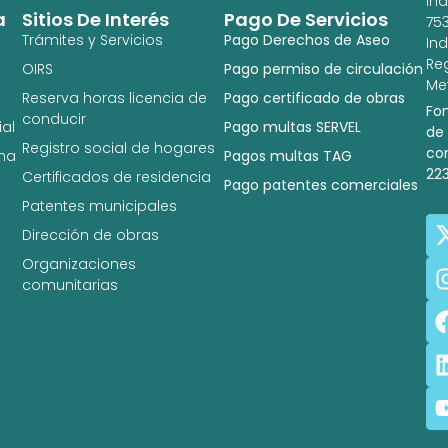
In
a
Sitios De Interés
Pago De Servicios
753
Trámites y Servicios
Pago Derechos de Aseo
In
Re
OIRS
Pago permiso de circulación
Met
Reserva horas licencia de
Pago certificado de obras
Fo
conducir
al
Pago multas SERVEL
de
Registro social de hogares
co
na
Pagos multas TAG
22
Certificados de residencia
Pago patentes comerciales
Patentes municipales
Dirección de obras
Organizaciones
comunitarias