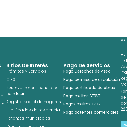
Ag
Ig
Al
Av.
In
a
Sitios De Interés
Pago De Servicios
753
Trámites y Servicios
Pago Derechos de Aseo
In
Re
OIRS
Pago permiso de circulación
Met
Reserva horas licencia de
Pago certificado de obras
Fo
conducir
al
Pago multas SERVEL
de
Registro social de hogares
co
na
Pagos multas TAG
22
Certificados de residencia
Pago patentes comerciales
Patentes municipales
Dirección de obras