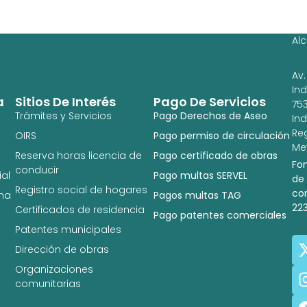
Ag
Ig
Al
Av.
In
a
Sitios De Interés
Pago De Servicios
753
Trámites y Servicios
Pago Derechos de Aseo
In
Re
OIRS
Pago permiso de circulación
Met
Reserva horas licencia de
Pago certificado de obras
Fo
conducir
al
Pago multas SERVEL
de
Registro social de hogares
co
na
Pagos multas TAG
22
Certificados de residencia
Pago patentes comerciales
Patentes municipales
Dirección de obras
Organizaciones
comunitarias