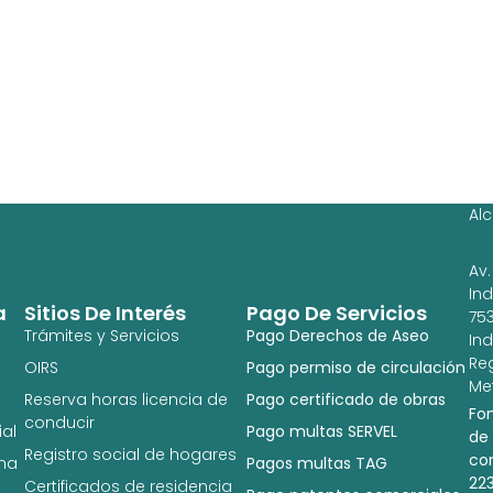
Ag
Ig
Al
Av.
In
a
Sitios De Interés
Pago De Servicios
753
Trámites y Servicios
Pago Derechos de Aseo
In
Re
OIRS
Pago permiso de circulación
Met
Reserva horas licencia de
Pago certificado de obras
Fo
conducir
al
Pago multas SERVEL
de
Registro social de hogares
co
na
Pagos multas TAG
22
Certificados de residencia