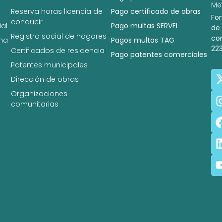
Met
Reserva horas licencia de
Pago certificado de obras
Fo
conducir
al
Pago multas SERVEL
de
Registro social de hogares
co
na
Pagos multas TAG
22
Certificados de residencia
Pago patentes comerciales
Patentes municipales
Dirección de obras
Organizaciones
comunitarias