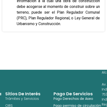
información a la cual una obra de construcción
debe acogerse al momento de construir sobre un
terreno; puede ser el Plan Regulador Comunal
(PRC), Plan Regulador Regional, o Ley General de
Urbanismo y Construcción.
Ag
Ig
Al
Av.
In
a
Sitios De Interés
Pago De Servicios
753
Trámites y Servicios
Pago Derechos de Aseo
In
Re
OIRS
Pago permiso de circulación