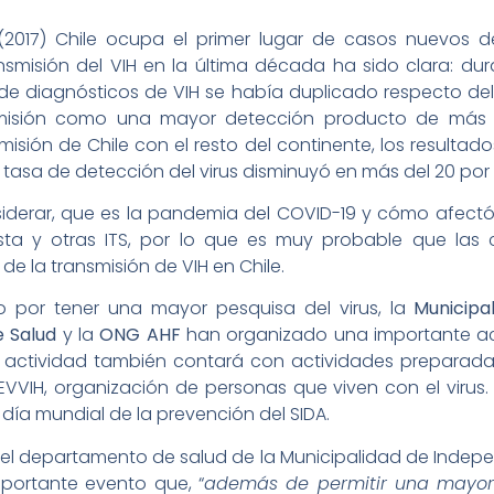
2017) Chile ocupa el primer lugar de casos nuevos d
misión del VIH en la última década ha sido clara: duran
e diagnósticos de VIH se había duplicado respecto del 2
misión como una mayor detección producto de más 
ión de Chile con el resto del continente, los resultad
tasa de detección del virus disminuyó en más del 20 por c
siderar, que es la pandemia del COVID-19 y cómo afectó
a y otras ITS, por lo que es muy probable que las ci
e la transmisión de VIH en Chile.
o por tener una mayor pesquisa del virus, la
Municipa
 Salud
y la
ONG AHF
han organizado una importante ac
ta actividad también contará con actividades preparad
VVIH, organización de personas que viven con el virus.
ía mundial de la prevención del SIDA.
a del departamento de salud de la Municipalidad de Inde
mportante evento que, “
además de permitir una mayor 