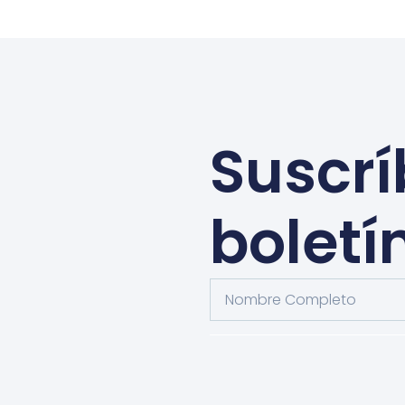
Suscrí
boletí