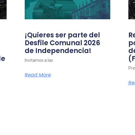
¡Quieres ser parte del
R
Desfile Comunal 2026
p
de Independencia!
d
de
(
Invitamos a las
Pre
Read More
Re