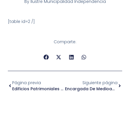
By
Ilustre Municipalidad Independencia
[table id=2 /]
Comparte:
Página previa
Siguiente página
Edificios Patrimoniales De Avda. Independencia Serán Restaurados
Encargada De Medioambiente Es Premiada Por Seremi De Energía