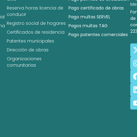
Met
Reserva horas licencia de
Pago certificado de obras
Fo
conducir
al
Pago multas SERVEL
de
Registro social de hogares
co
na
Pagos multas TAG
22
Certificados de residencia
Pago patentes comerciales
Patentes municipales
Dirección de obras
Organizaciones
comunitarias