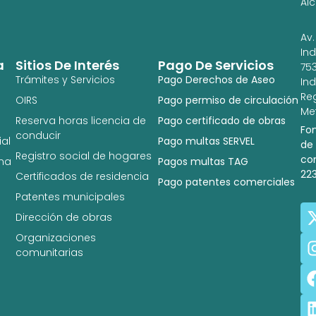
Al
Av.
In
a
Sitios De Interés
Pago De Servicios
753
Trámites y Servicios
Pago Derechos de Aseo
In
Re
OIRS
Pago permiso de circulación
Met
Reserva horas licencia de
Pago certificado de obras
Fo
conducir
al
Pago multas SERVEL
de
Registro social de hogares
co
na
Pagos multas TAG
22
Certificados de residencia
Pago patentes comerciales
Patentes municipales
Dirección de obras
Organizaciones
comunitarias