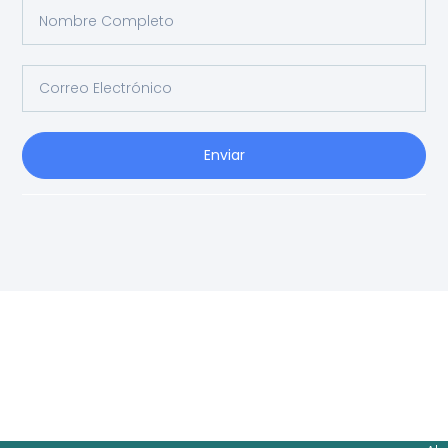
Enviar
Ag
Ig