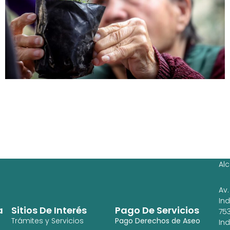
Ag
Ig
Al
Av.
In
a
Sitios De Interés
Pago De Servicios
753
Trámites y Servicios
Pago Derechos de Aseo
In