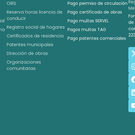
Re
OIRS
Pago permiso de circulación
Met
Reserva horas licencia de
Pago certificado de obras
Fo
conducir
al
Pago multas SERVEL
de
Registro social de hogares
co
na
Pagos multas TAG
22
Certificados de residencia
Pago patentes comerciales
Patentes municipales
Dirección de obras
Organizaciones
comunitarias