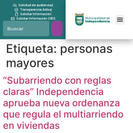
contenido
Solicitud de audiencias
Transparencia Activa
Solicitar Información
Solicitar Información OIRS
Etiqueta:
personas
mayores
“Subarriendo con reglas
claras” Independencia
aprueba nueva ordenanza
que regula el multiarriendo
en viviendas