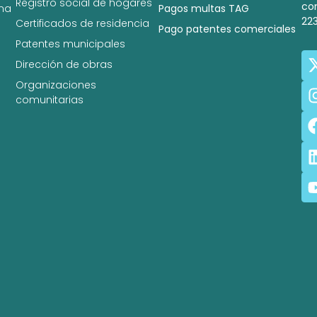
Registro social de hogares
co
na
Pagos multas TAG
22
Certificados de residencia
Pago patentes comerciales
Patentes municipales
Dirección de obras
Organizaciones
comunitarias