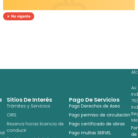
✗ No vigente
Ag
Ig
Al
Av.
In
a
Sitios De Interés
Pago De Servicios
753
Trámites y Servicios
Pago Derechos de Aseo
In
Re
OIRS
Pago permiso de circulación
Met
Reserva horas licencia de
Pago certificado de obras
Fo
conducir
al
Pago multas SERVEL
de