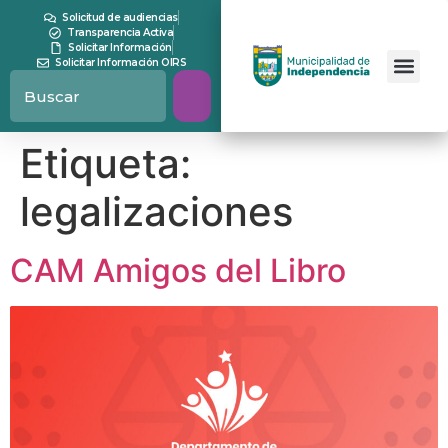
contenido
Solicitud de audiencias
Transparencia Activa
Solicitar Información
Solicitar Información OIRS
Etiqueta:
legalizaciones
CAM Amigos del Libro