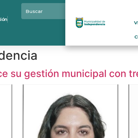
ción
V
C
dencia
e su gestión municipal con tr