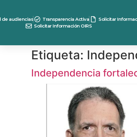
contenido
d de audiencias
Transparencia Activa
Solicitar Informa
Solicitar Información OIRS
Etiqueta:
Indepen
Independencia fortalec