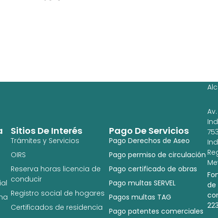
Ag
Ig
Al
Av.
In
a
Sitios De Interés
Pago De Servicios
753
Trámites y Servicios
Pago Derechos de Aseo
In
Re
OIRS
Pago permiso de circulación
Met
Reserva horas licencia de
Pago certificado de obras
Fo
conducir
al
Pago multas SERVEL
de
Registro social de hogares
co
na
Pagos multas TAG
22
Certificados de residencia
Pago patentes comerciales