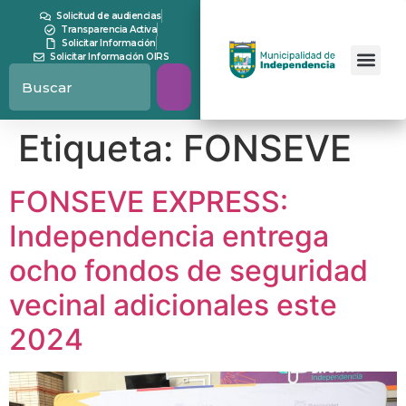
contenido
Solicitud de audiencias
Transparencia Activa
Solicitar Información
Solicitar Información OIRS
Etiqueta:
FONSEVE
FONSEVE EXPRESS:
Independencia entrega
ocho fondos de seguridad
vecinal adicionales este
2024