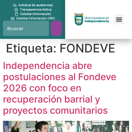
contenido
Solicitud de audiencias
Transparencia Activa
Solicitar Información
Solicitar Información OIRS
Etiqueta:
FONDEVE
Independencia abre
postulaciones al Fondeve
2026 con foco en
recuperación barrial y
proyectos comunitarios