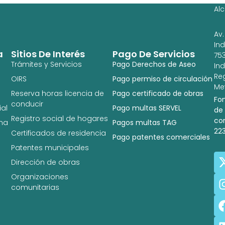
Al
Av.
In
a
Sitios De Interés
Pago De Servicios
753
Trámites y Servicios
Pago Derechos de Aseo
In
Re
OIRS
Pago permiso de circulación
Met
Reserva horas licencia de
Pago certificado de obras
Fo
conducir
al
Pago multas SERVEL
de
Registro social de hogares
co
na
Pagos multas TAG
22
Certificados de residencia
Pago patentes comerciales
Patentes municipales
Dirección de obras
Organizaciones
comunitarias