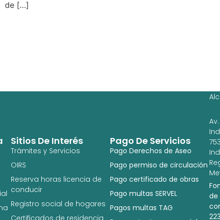
de […]
Ag
Ig
Al
Av.
In
a
Sitios De Interés
Pago De Servicios
753
Trámites y Servicios
Pago Derechos de Aseo
In
Re
OIRS
Pago permiso de circulación
Met
Reserva horas licencia de
Pago certificado de obras
Fo
conducir
al
Pago multas SERVEL
de
Registro social de hogares
co
na
Pagos multas TAG
22
Certificados de residencia