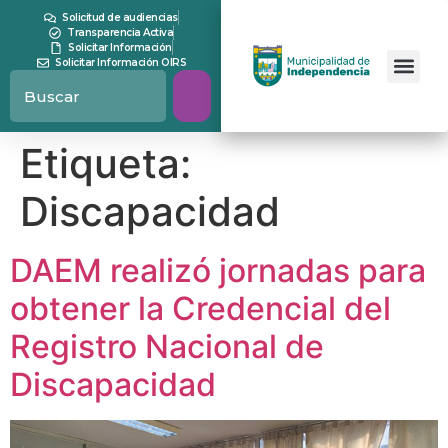
contenido
Solicitud de audiencias
Transparencia Activa
Solicitar Información
Solicitar Información OIRS
Etiqueta:
Discapacidad
DAEM realizó jornadas para
obtener la Credencial del
Registro Nacional de
Discapacidad