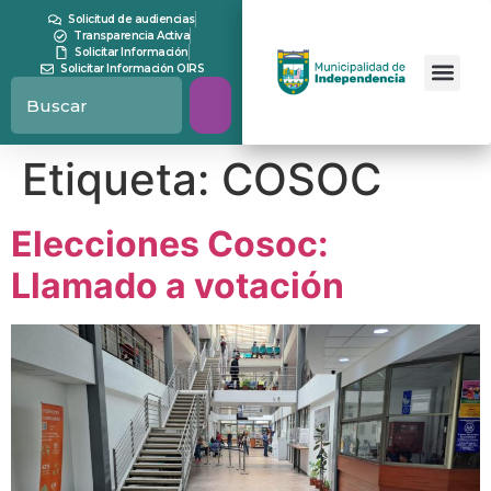
contenido
Solicitud de audiencias
Transparencia Activa
Solicitar Información
Solicitar Información OIRS
Etiqueta:
COSOC
Elecciones Cosoc:
Llamado a votación