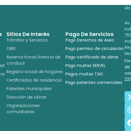
Ig
Al
Av.
In
a
Sitios De Interés
Pago De Servicios
753
Trámites y Servicios
Pago Derechos de Aseo
In
Re
OIRS
Pago permiso de circulación
Met
Reserva horas licencia de
Pago certificado de obras
Fo
conducir
al
Pago multas SERVEL
de
Registro social de hogares
co
na
Pagos multas TAG
22
Certificados de residencia
Pago patentes comerciales
Patentes municipales
Dirección de obras
Organizaciones
comunitarias