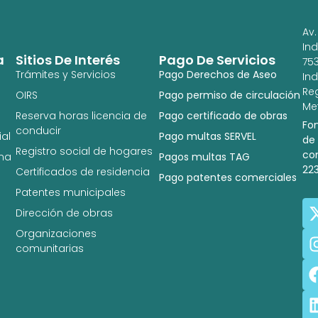
Av.
In
a
Sitios De Interés
Pago De Servicios
753
Trámites y Servicios
Pago Derechos de Aseo
In
Re
OIRS
Pago permiso de circulación
Met
Reserva horas licencia de
Pago certificado de obras
Fo
conducir
al
Pago multas SERVEL
de
Registro social de hogares
co
na
Pagos multas TAG
22
Certificados de residencia
Pago patentes comerciales
Patentes municipales
Dirección de obras
Organizaciones
comunitarias