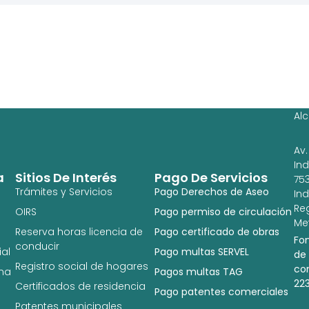
Ag
Ig
Al
Av.
In
a
Sitios De Interés
Pago De Servicios
753
Trámites y Servicios
Pago Derechos de Aseo
In
Re
OIRS
Pago permiso de circulación
Met
Reserva horas licencia de
Pago certificado de obras
Fo
conducir
al
Pago multas SERVEL
de
Registro social de hogares
co
na
Pagos multas TAG
22
Certificados de residencia
Pago patentes comerciales
Patentes municipales