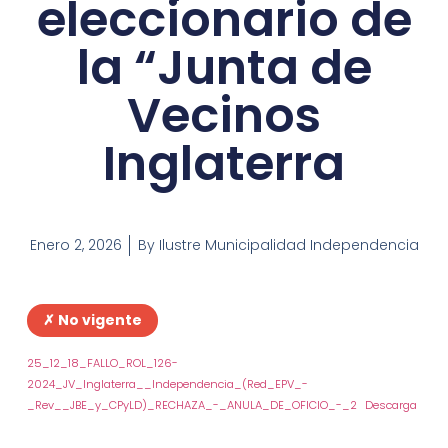
eleccionario de
la “Junta de
Vecinos
Inglaterra
Enero 2, 2026
By
Ilustre Municipalidad Independencia
✗ No vigente
25_12_18_FALLO_ROL_126-
2024_JV_Inglaterra__Independencia_(Red_EPV_-
_Rev__JBE_y_CPyLD)_RECHAZA_-_ANULA_DE_OFICIO_-_2
Descarga