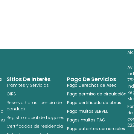
Ag
Ig
Al
Av.
In
a
Sitios De Interés
Pago De Servicios
753
Trámites y Servicios
Pago Derechos de Aseo
In
Re
OIRS
Pago permiso de circulación
Met
Reserva horas licencia de
Pago certificado de obras
Fo
conducir
al
Pago multas SERVEL
de
Registro social de hogares
co
na
Pagos multas TAG
22
Certificados de residencia
Pago patentes comerciales