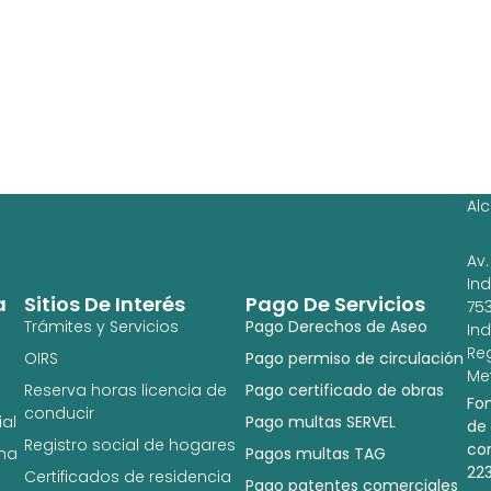
Ag
Ig
Al
Av.
In
a
Sitios De Interés
Pago De Servicios
753
Trámites y Servicios
Pago Derechos de Aseo
In
Re
OIRS
Pago permiso de circulación
Met
Reserva horas licencia de
Pago certificado de obras
Fo
conducir
al
Pago multas SERVEL
de
Registro social de hogares
co
na
Pagos multas TAG
22
Certificados de residencia
Pago patentes comerciales