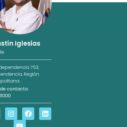
stín Iglesias
de
ndependencia 753,
endencia, Región
politana.
de contacto:
31000