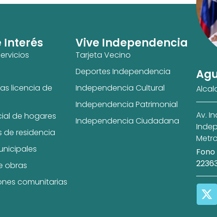
e Interés
Vive Independencia
ervicios
Tarjeta Vecino
Deportes Independencia
Agu
as licencia de
Independencia Cultural
Alcal
Independencia Patrimonial
Av. I
cial de hogares
Independencia Ciudadana
Indep
s de residencia
Metro
unicipales
Fono 
2236
e obras
ones comunitarias