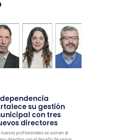
s
ndependencia
ortalece su gestión
unicipal con tres
uevos directores
 nuevos profesionales se suman al
ipo directivo con el desafío de seguir