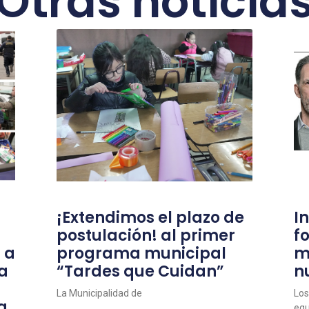
Otras noticia
¡Extendimos el plazo de
I
postulación! al primer
f
 a
programa municipal
m
a
“Tardes que Cuidan”
n
La Municipalidad de
Los
a
equ