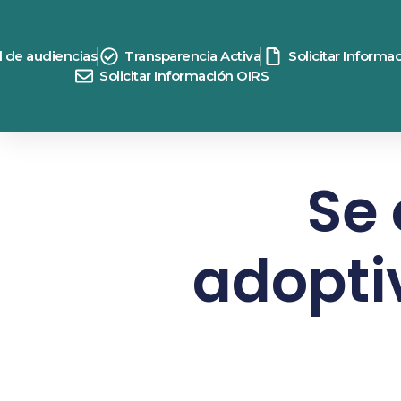
d de audiencias
Transparencia Activa
Solicitar Informa
Solicitar Información OIRS
Se 
adopti