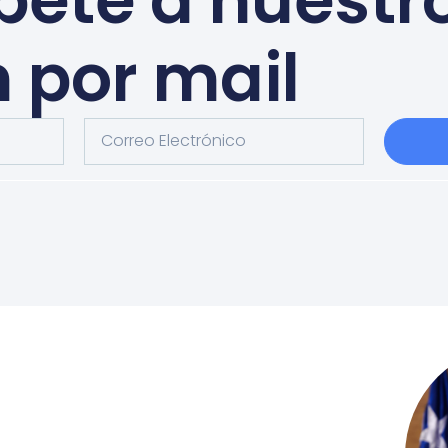
bete a nuestr
n por mail