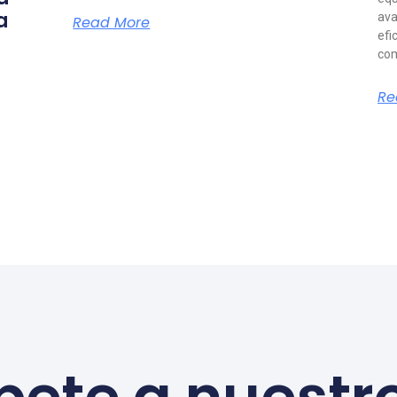
a
ava
Read More
efi
com
Re