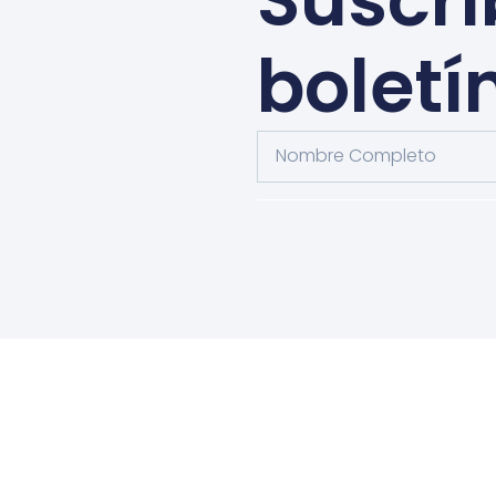
Suscrí
boletí