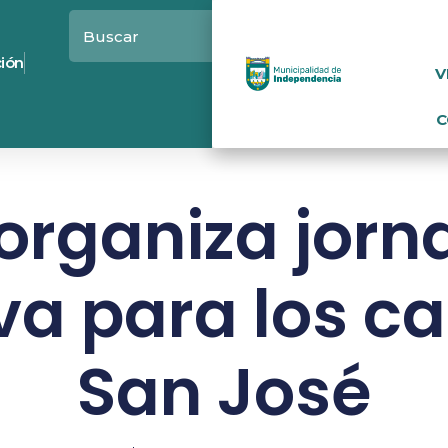
ción
V
C
organiza jor
va para los ca
San José