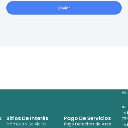
Enviar
Ag
Ig
Al
Av.
In
a
Sitios De Interés
Pago De Servicios
753
Trámites y Servicios
Pago Derechos de Aseo
In