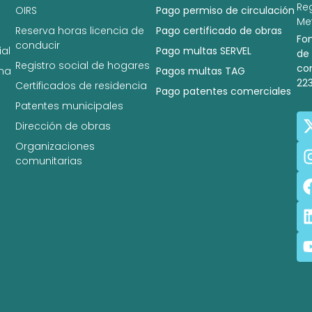
Re
OIRS
Pago permiso de circulación
Met
Reserva horas licencia de
Pago certificado de obras
Fo
conducir
al
Pago multas SERVEL
de
Registro social de hogares
co
na
Pagos multas TAG
22
Certificados de residencia
Pago patentes comerciales
Patentes municipales
Dirección de obras
Organizaciones
comunitarias