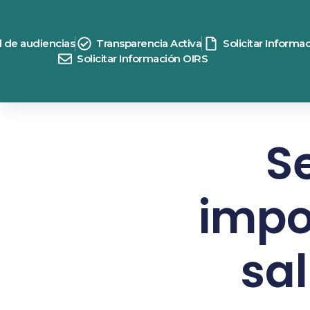
d de audiencias
Transparencia Activa
Solicitar Informa
Solicitar Información OIRS
S
impo
sa