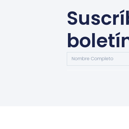
Suscrí
boletí