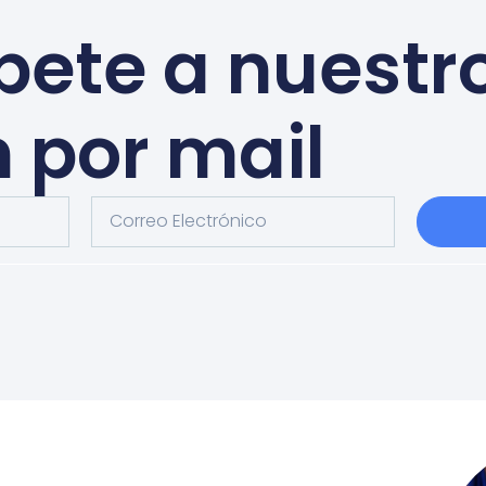
bete a nuestr
n por mail