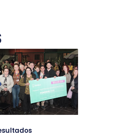
s
esultados