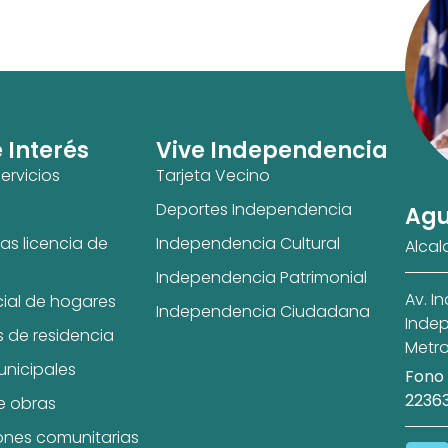
e Interés
Vive Independencia
ervicios
Tarjeta Vecino
Deportes Independencia
Agu
as licencia de
Independencia Cultural
Alcal
Independencia Patrimonial
Av. I
cial de hogares
Independencia Ciudadana
Indep
s de residencia
Metro
unicipales
Fono 
2236
e obras
ones comunitarias