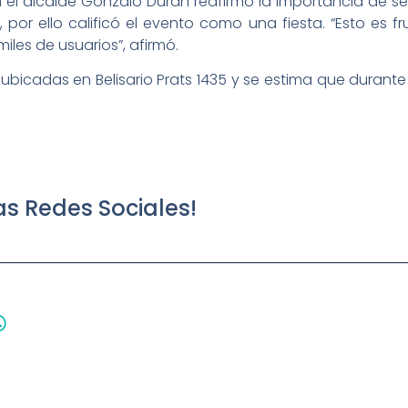
 el alcalde Gonzalo Durán reafirmó la importancia de se
por ello calificó el evento como una fiesta. “Esto es f
 miles de usuarios”, afirmó.
bicadas en Belisario Prats 1435 y se estima que durant
s Redes Sociales!