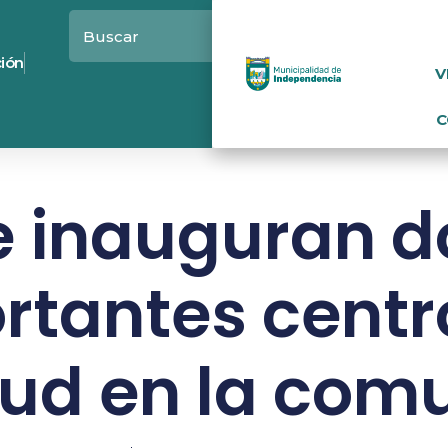
ción
V
C
e inauguran d
rtantes centr
lud en la com