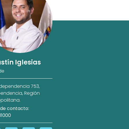
stín Iglesias
de
ndependencia 753,
endencia, Región
politana.
de contacto:
31000