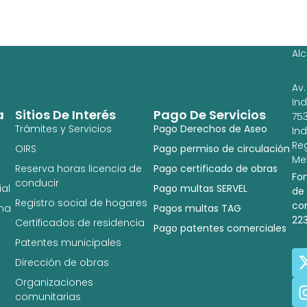
Ag
Ig
Al
Av.
In
a
Sitios De Interés
Pago De Servicios
753
Trámites y Servicios
Pago Derechos de Aseo
In
Re
OIRS
Pago permiso de circulación
Met
Reserva horas licencia de
Pago certificado de obras
Fo
conducir
al
Pago multas SERVEL
de
Registro social de hogares
co
na
Pagos multas TAG
22
Certificados de residencia
Pago patentes comerciales
Patentes municipales
Dirección de obras
Organizaciones
comunitarias