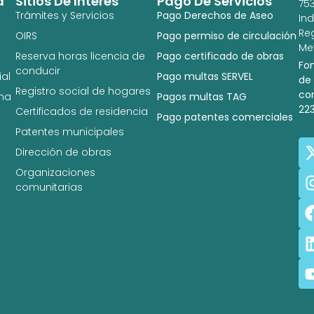
a
Sitios De Interés
Pago De Servicios
753
Trámites y Servicios
Pago Derechos de Aseo
In
Re
OIRS
Pago permiso de circulación
Met
Reserva horas licencia de
Pago certificado de obras
Fo
conducir
al
Pago multas SERVEL
de
Registro social de hogares
co
na
Pagos multas TAG
22
Certificados de residencia
Pago patentes comerciales
Patentes municipales
Dirección de obras
Organizaciones
comunitarias