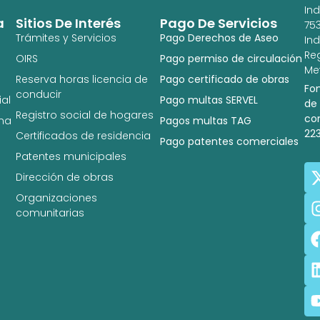
In
a
Sitios De Interés
Pago De Servicios
753
Trámites y Servicios
Pago Derechos de Aseo
In
Re
OIRS
Pago permiso de circulación
Met
Reserva horas licencia de
Pago certificado de obras
Fo
conducir
al
Pago multas SERVEL
de
Registro social de hogares
co
na
Pagos multas TAG
22
Certificados de residencia
Pago patentes comerciales
Patentes municipales
Dirección de obras
Organizaciones
comunitarias