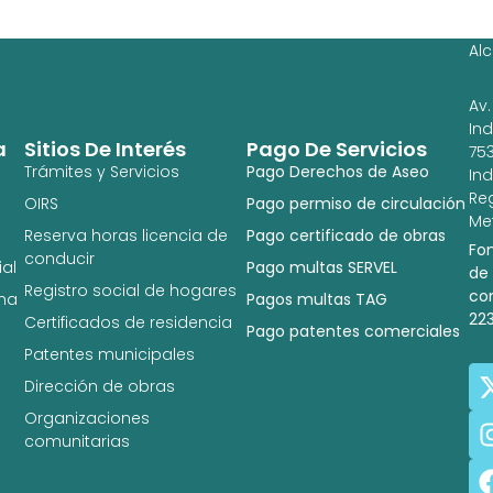
Ig
Al
Av.
In
a
Sitios De Interés
Pago De Servicios
753
Trámites y Servicios
Pago Derechos de Aseo
In
Re
OIRS
Pago permiso de circulación
Met
Reserva horas licencia de
Pago certificado de obras
Fo
conducir
al
Pago multas SERVEL
de
Registro social de hogares
co
na
Pagos multas TAG
22
Certificados de residencia
Pago patentes comerciales
Patentes municipales
Dirección de obras
Organizaciones
comunitarias