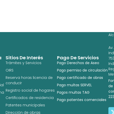
Ag
Ig
Al
Av.
In
a
Sitios De Interés
Pago De Servicios
753
Trámites y Servicios
Pago Derechos de Aseo
In
Re
OIRS
Pago permiso de circulación
Met
Reserva horas licencia de
Pago certificado de obras
Fo
conducir
al
Pago multas SERVEL
de
Registro social de hogares
co
na
Pagos multas TAG
22
Certificados de residencia
Pago patentes comerciales
Patentes municipales
Dirección de obras