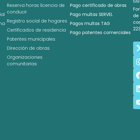
Met
Reserva horas licencia de
Pago certificado de obras
Fo
conducir
al
Pago multas SERVEL
de
Registro social de hogares
co
na
Pagos multas TAG
22
Certificados de residencia
Pago patentes comerciales
Patentes municipales
Dirección de obras
Organizaciones
comunitarias