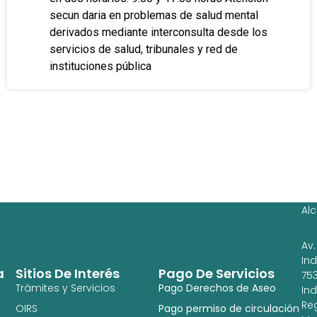
secun daria en problemas de salud mental
derivados mediante interconsulta desde los
servicios de salud, tribunales y red de
instituciones pública
Ag
Ig
Al
Av.
In
a
Sitios De Interés
Pago De Servicios
753
Trámites y Servicios
Pago Derechos de Aseo
In
Re
OIRS
Pago permiso de circulación