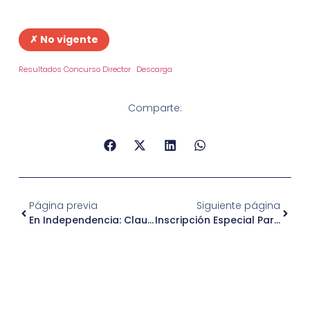
✗ No vigente
Resultados Concurso Director
Descarga
Comparte:
Página previa
Siguiente página
En Independencia: Clausuran Inmueble Donde Se Realizaban Fiestas Clandestinas
Inscripción Especial Para Vivir La Magia De La Navidad En Independencia