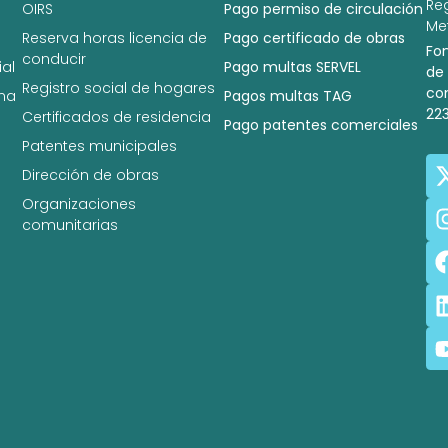
Re
OIRS
Pago permiso de circulación
Met
Reserva horas licencia de
Pago certificado de obras
Fo
conducir
al
Pago multas SERVEL
de
Registro social de hogares
co
na
Pagos multas TAG
22
Certificados de residencia
Pago patentes comerciales
Patentes municipales
Dirección de obras
Organizaciones
comunitarias