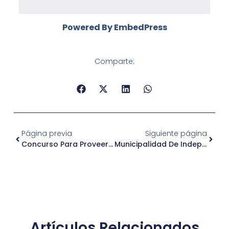
Powered By EmbedPress
Comparte:
Página previa
Siguiente página
Concurso Para Proveer Cargo De Encargado/a De Orientación E Información
Municipalidad De Independencia, CNC Y Ministerio Público Lanzan Canal De Denuncias Para Enfrentar La Extorsión En El Comercio
Artículos Relacionados