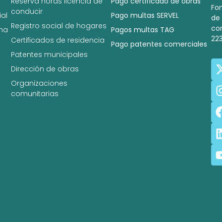
Reserva horas licencia de
Pago certificado de obras
Fo
conducir
al
Pago multas SERVEL
de
Registro social de hogares
co
na
Pagos multas TAG
22
Certificados de residencia
Pago patentes comerciales
Patentes municipales
Dirección de obras
Organizaciones
comunitarias