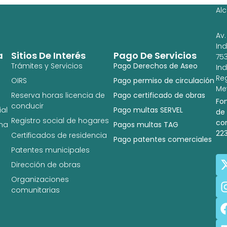
Al
Av.
In
a
Sitios De Interés
Pago De Servicios
753
Trámites y Servicios
Pago Derechos de Aseo
In
Re
OIRS
Pago permiso de circulación
Met
Reserva horas licencia de
Pago certificado de obras
Fo
conducir
al
Pago multas SERVEL
de
Registro social de hogares
co
na
Pagos multas TAG
22
Certificados de residencia
Pago patentes comerciales
Patentes municipales
Dirección de obras
Organizaciones
comunitarias