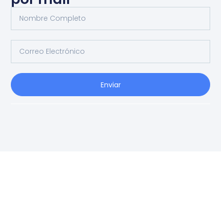
Enviar
Ag
Ig