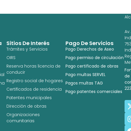
Ag
Ig
Al
Av.
In
a
Sitios De Interés
Pago De Servicios
753
Trámites y Servicios
Pago Derechos de Aseo
In
Re
OIRS
Pago permiso de circulación
Met
Reserva horas licencia de
Pago certificado de obras
Fo
conducir
al
Pago multas SERVEL
de
Registro social de hogares
co
na
Pagos multas TAG
22
Certificados de residencia
Pago patentes comerciales
Patentes municipales
Dirección de obras
Organizaciones
comunitarias