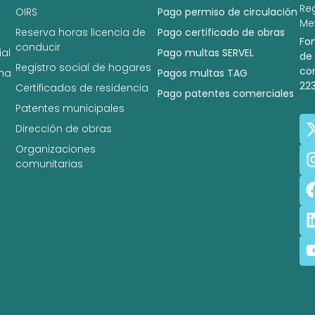
Re
OIRS
Pago permiso de circulación
Met
Reserva horas licencia de
Pago certificado de obras
Fo
conducir
al
Pago multas SERVEL
de
Registro social de hogares
co
na
Pagos multas TAG
22
Certificados de residencia
Pago patentes comerciales
Patentes municipales
Dirección de obras
Organizaciones
comunitarias