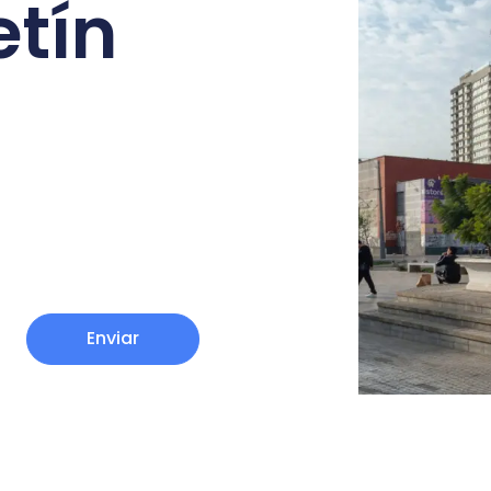
etín
Enviar