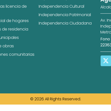
as licencia de
Independencia Cultural
Alcal
Independencia Patrimonial
Av. I
cial de hogares
Independencia Ciudadana
Indep
s de residencia
Metro
unicipales
Fono 
2236
e obras
ones comunitarias
© 2026 All Rights Reserved.