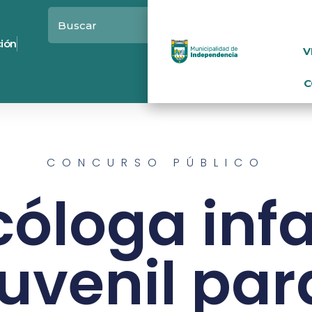
ción
V
C
CONCURSO PÚBLICO
cóloga inf
juvenil par