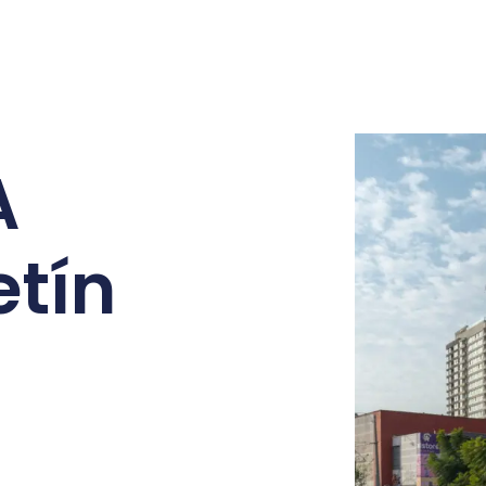
A
etín