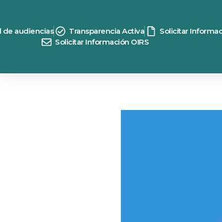
d de audiencias
Transparencia Activa
Solicitar Informa
Solicitar Información OIRS