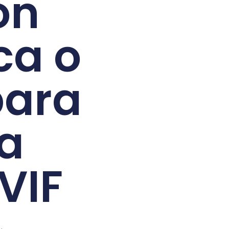
on
ca o
para
a
VIF