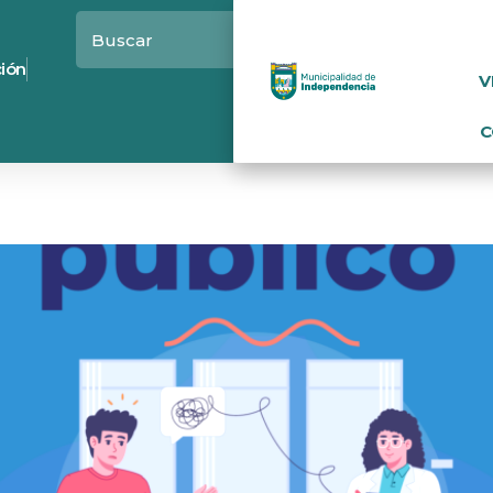
ción
V
C