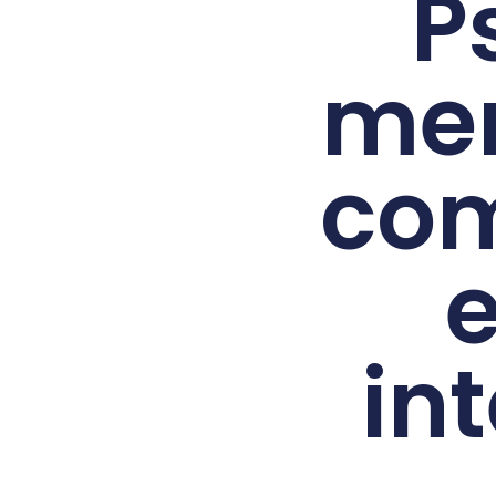
P
men
com
in