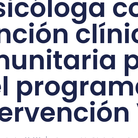
sicóloga c
ción clíni
unitaria 
el program
tervención 