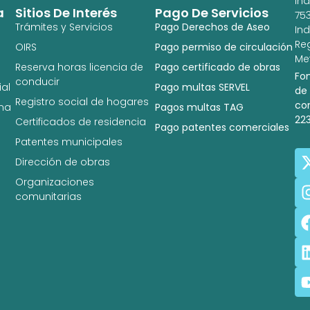
In
a
Sitios De Interés
Pago De Servicios
753
Trámites y Servicios
Pago Derechos de Aseo
In
Re
OIRS
Pago permiso de circulación
Met
Reserva horas licencia de
Pago certificado de obras
Fo
conducir
al
Pago multas SERVEL
de
Registro social de hogares
co
na
Pagos multas TAG
22
Certificados de residencia
Pago patentes comerciales
Patentes municipales
Dirección de obras
Organizaciones
comunitarias