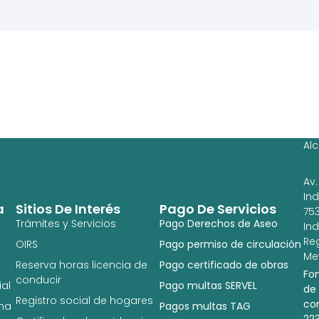
Ag
Ig
Al
Av.
In
a
Sitios De Interés
Pago De Servicios
753
Trámites y Servicios
Pago Derechos de Aseo
In
Re
OIRS
Pago permiso de circulación
Met
Reserva horas licencia de
Pago certificado de obras
Fo
conducir
al
Pago multas SERVEL
de
Registro social de hogares
co
na
Pagos multas TAG