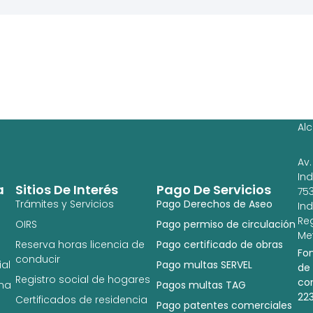
Ag
Ig
Al
Av.
In
a
Sitios De Interés
Pago De Servicios
753
Trámites y Servicios
Pago Derechos de Aseo
In
Re
OIRS
Pago permiso de circulación
Met
Reserva horas licencia de
Pago certificado de obras
Fo
conducir
al
Pago multas SERVEL
de
Registro social de hogares
co
na
Pagos multas TAG
22
Certificados de residencia
Pago patentes comerciales