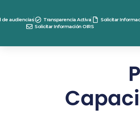
d de audiencias
Transparencia Activa
Solicitar Informa
Solicitar Información OIRS
P
Capaci