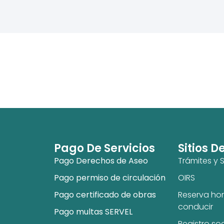
Pago De Servicios
Sitios D
Pago Derechos de Aseo
Trámites y S
Pago permiso de circulación
OIRS
Pago certificado de obras
Reserva hor
conducir
Pago multas SERVEL
Registro so