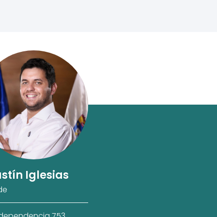
stín Iglesias
de
ndependencia 753,