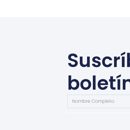
Suscrí
boletí