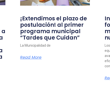
¡Extendimos el plazo de
I
postulación! al primer
f
 a
programa municipal
m
a
“Tardes que Cuidan”
n
La Municipalidad de
Los
a
equ
a
ava
Read More
efi
com
Re