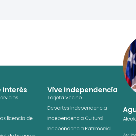
e Interés
Vive Independencia
ervicios
Tarjeta Vecino
Deportes Independencia
Agu
as licencia de
Independencia Cultural
Alcal
Independencia Patrimonial
Av. I
cial de hogares