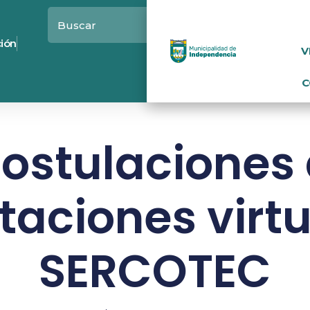
ción
V
C
ostulaciones
taciones virtu
SERCOTEC