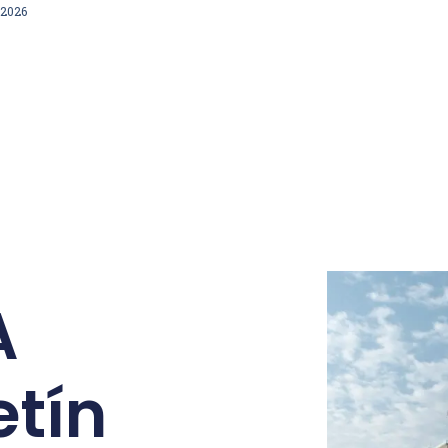
/2026
A
etín