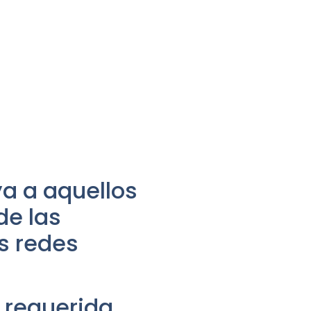
a a aquellos
de las
as redes
 requerida,