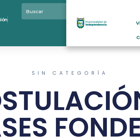
ción
V
C
SIN CATEGORÍA
STULACIÓ
SES FOND