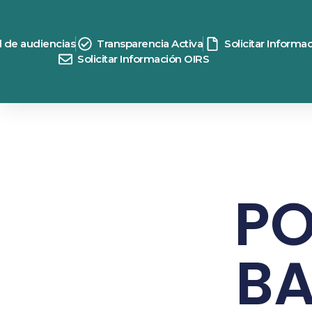
d de audiencias
Transparencia Activa
Solicitar Informa
Solicitar Información OIRS
PO
BA