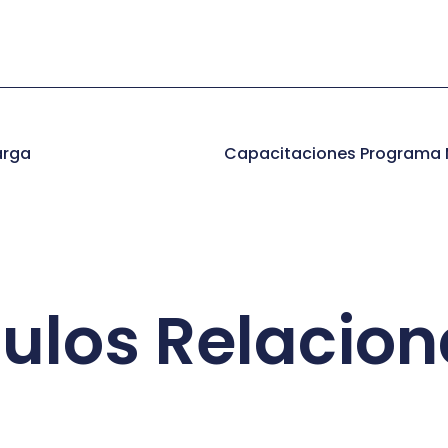
arga
culos Relacio