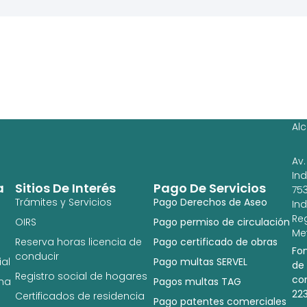
Ag
Ig
Al
Av.
In
a
Sitios De Interés
Pago De Servicios
753
Trámites y Servicios
Pago Derechos de Aseo
In
Re
OIRS
Pago permiso de circulación
Met
Reserva horas licencia de
Pago certificado de obras
Fo
conducir
al
Pago multas SERVEL
de
Registro social de hogares
co
na
Pagos multas TAG
22
Certificados de residencia
Pago patentes comerciales