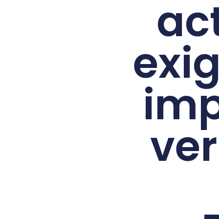
ac
exi
imp
ve