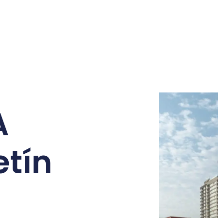
A
etín