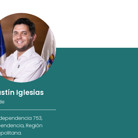
stín Iglesias
de
ndependencia 753,
endencia, Región
politana.