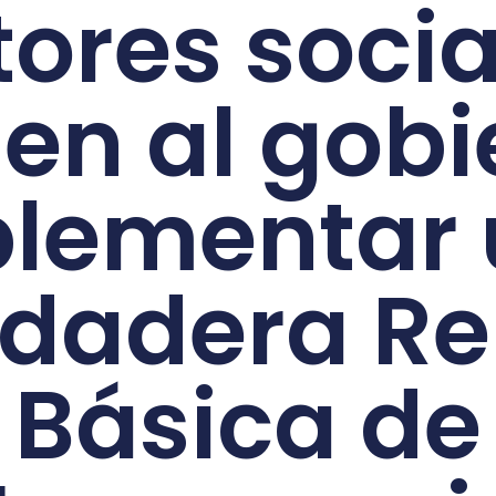
tores socia
gen al gobi
lementar
rdadera Re
Básica de