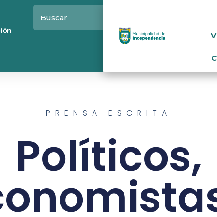
ción
V
C
PRENSA ESCRITA
Políticos,
conomistas