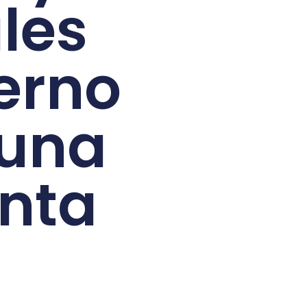
les
erno
 una
nta