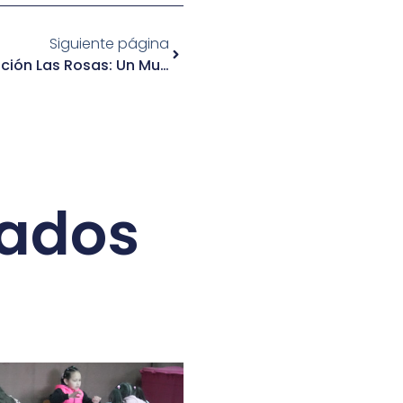
Siguiente página
Brote De COVID-19 En Fundación Las Rosas: Un Muerto Y Cuatro Contagiados Confirmados
nados